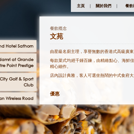
|
|
主頁
關於我們
餐飲
餐飲槪念
文苑
nd Hotel Sathorn
由星級名廚主理，享譽無數的香港式高級廣東
amri at Grande
每款菜式均經千錘百鍊，由精緻點心、海鮮
re Point Prestige
精心細作。
店內設計典雅，客人可選坐熱鬧的中式食府大
ity Golf & Sport
Club
優惠
n Wireless Road