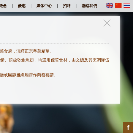
|
|
|
|
槪念
優惠
媒体中心
招聘
聯絡我們
菜食府，演繹正宗粵菜精華。
佳餚、頂級乾鮑魚翅，均選用優質食材，由文總及其烹調隊伍
廳或幽靜雅緻廂房作商務宴請。